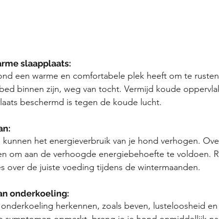
arme slaapplaats:
ond een warme en comfortabele plek heeft om te rusten.
ed binnen zijn, weg van tocht. Vermijd koude oppervla
laats beschermd is tegen de koude lucht.
an:
 kunnen het energieverbruik van je hond verhogen. Ov
en om aan de verhoogde energiebehoefte te voldoen. R
es over de juiste voeding tijdens de wintermaanden.
an onderkoeling:
 onderkoeling herkennen, zoals beven, lusteloosheid en
e symptomen opmerkt, breng je je hond onmiddellijk n