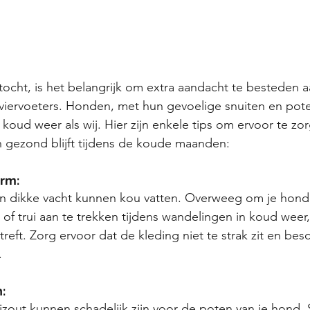
tocht, is het belangrijk om extra aandacht te besteden a
viervoeters. Honden, met hun gevoelige snuiten en pot
 koud weer als wij. Hier zijn enkele tips om ervoor te zor
 gezond blijft tijdens de koude maanden:
rm:
n dikke vacht kunnen kou vatten. Overweeg om je hon
of trui aan te trekken tijdens wandelingen in koud weer, 
treft. Zorg ervoor dat de kleding niet te strak zit en be
.
:
oizout kunnen schadelijk zijn voor de poten van je hond.