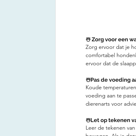
☃️ Zorg voor een w
Zorg ervoor dat je h
comfortabel hondenb
ervoor dat de slaapp
☃️Pas de voeding a
Koude temperaturen
voeding aan te pass
dierenarts voor advi
☃️Let op tekenen v
Leer de tekenen van
bewegen. Als je dez