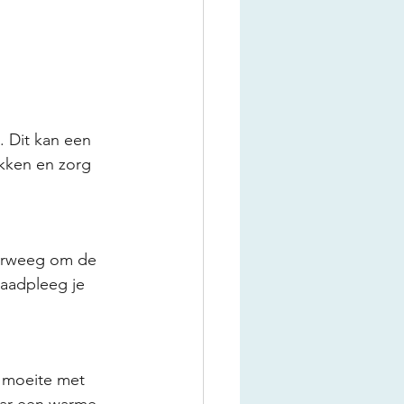
 Dit kan een 
kken en zorg 
erweeg om de 
aadpleeg je 
 moeite met 
aar een warme 