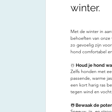
winter.
Met de winter in aan
behoeften van onze 
zo gevoelig zijn voor
hond comfortabel en
☃️ 
Houd je hond wa
Zelfs honden met ee
passende, warme jas 
een kort harig ras be
tegen wind en vocht
☃️
 Bewaak de poten
Sneeuw, ijs, en stro