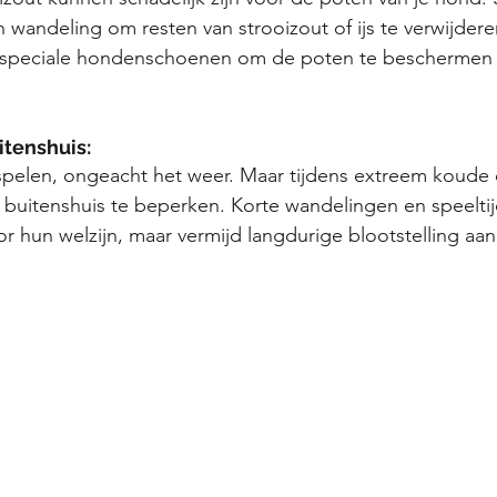
n wandeling om resten van strooizout of ijs te verwijde
n speciale hondenschoenen om de poten te beschermen 
itenshuis:
spelen, ongeacht het weer. Maar tijdens extreem koude 
d buitenshuis te beperken. Korte wandelingen en speeltij
or hun welzijn, maar vermijd langdurige blootstelling aa