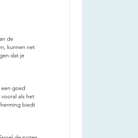
an de 
en, kunnen net 
gen dat je 
d een goed 
vooral als het 
scherming biedt 
 Spoel de poten 